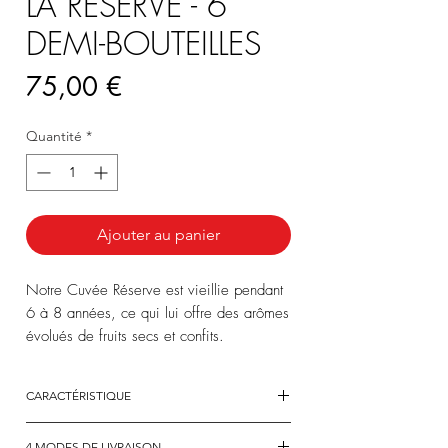
LA RÉSERVE - 6
DEMI-BOUTEILLES
Prix
75,00 €
Quantité
*
Ajouter au panier
Notre Cuvée Réserve est vieillie pendant
6 à 8 années, ce qui lui offre des arômes
évolués de fruits secs et confits.
Découvrez un Champagne rond et fruité,
avec une très belle longueur en bouche.
CARACTÉRISTIQUE
Il est idéal pour les amateurs.
ASSEMBLAGE
:
4 MODES DE LIVRAISON