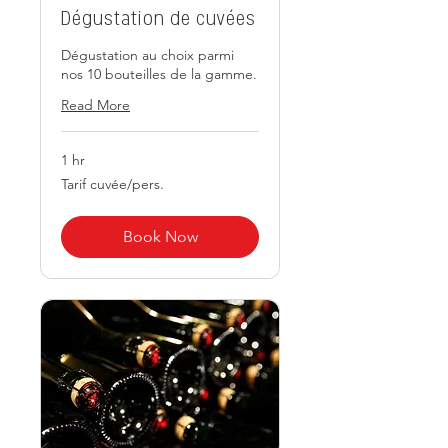
Dégustation de cuvées
Dégustation au choix parmi
nos 10 bouteilles de la gamme.
Read More
1 hr
Tarif
Tarif cuvée/pers.
cuvée/pers.
Book Now