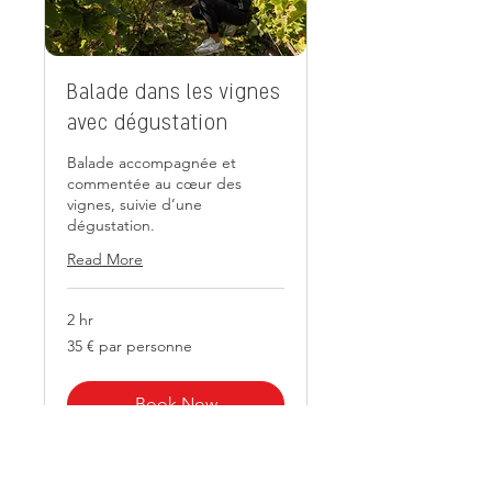
Balade dans les vignes
avec dégustation
Balade accompagnée et
commentée au cœur des
vignes, suivie d’une
dégustation.
Read More
2 hr
35
35 € par personne
€
par
personne
Book Now