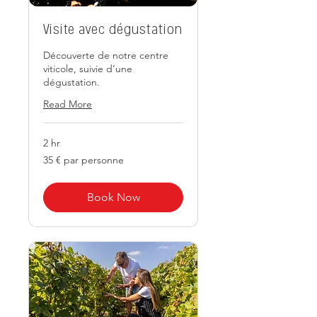
Visite avec dégustation
Découverte de notre centre
viticole, suivie d’une
dégustation.
Read More
2 hr
35
35 € par personne
€
par
personne
Book Now