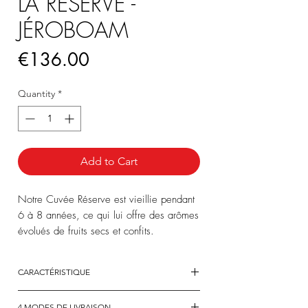
LA RÉSERVE -
JÉROBOAM
Price
€136.00
Quantity
*
Add to Cart
Notre Cuvée Réserve est vieillie pendant
6 à 8 années, ce qui lui offre des arômes
évolués de fruits secs et confits.
Découvrez un Champagne rond et fruité,
avec une très belle longueur en bouche.
CARACTÉRISTIQUE
Il est idéal pour les amateurs.
ASSEMBLAGE
:
4 MODES DE LIVRAISON