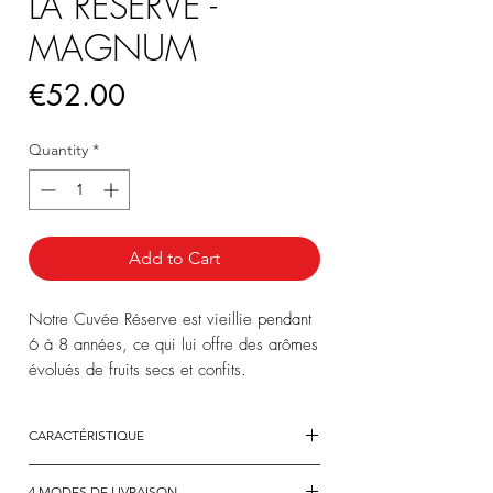
LA RÉSERVE -
MAGNUM
Price
€52.00
Quantity
*
Add to Cart
Notre Cuvée Réserve est vieillie pendant
6 à 8 années, ce qui lui offre des arômes
évolués de fruits secs et confits.
Découvrez un Champagne rond et fruité,
avec une très belle longueur en bouche.
CARACTÉRISTIQUE
Il est idéal pour les amateurs.
ASSEMBLAGE
:
4 MODES DE LIVRAISON