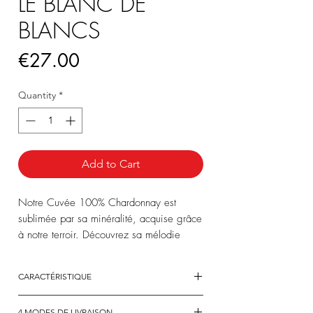
LE BLANC DE
BLANCS
Price
€27.00
Quantity
*
Add to Cart
Notre Cuvée 100% Chardonnay est
sublimée par sa minéralité, acquise grâce
à notre terroir. Découvrez sa mélodie
parfumée d’arômes d’agrumes, de fruits
exotiques et de fleurs blanches. Dégustez
CARACTÉRISTIQUE
notre cuvée à l’apéritif.
ASSEMBLAGE
:
4 MODES DE LIVRAISON