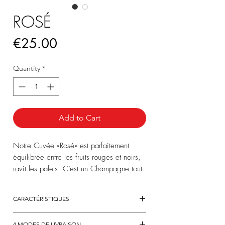
ROSÉ
Price
€25.00
Quantity
*
Add to Cart
Notre Cuvée «Rosé» est parfaitement
équilibrée entre les fruits rouges et noirs,
ravit les palets. C’est un Champagne tout
en gourmandise. Savourez-le
accompagné de desserts à base de fruits
CARACTÉRISTIQUES
rouges ou de chocolat.
ASSEMBLAGE :
4 MODES DE LIVRAISON