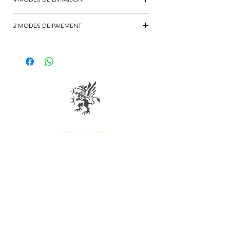
60% MEUNIER
40% PINOT NOIR
Retrait sur l’exploitation
2 MODES DE PAIEMENT
Livraison par colissimo < 12 bouteilles
Dosage : 11g/L
Livraison par transporteur > 13
Virement
Vieillissement : > 4ans
bouteilles
Paiement par carte bancaire sécurisé
Potentiel de garde : 2 à 3 ans en cave
Livraison hors France nous contacter
directement
BE THE FIRST TO KNOW ABOUT NEWS
AND OUR PROMOTIONAL OFFERS