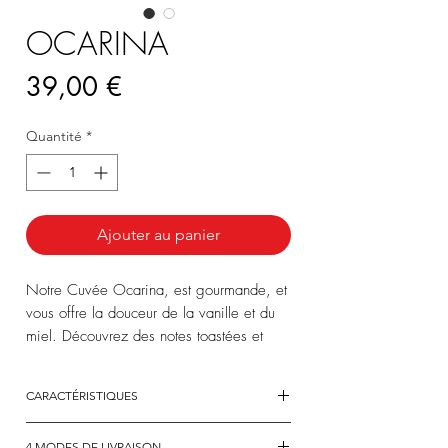
OCARINA
Prix
39,00 €
Quantité
*
Ajouter au panier
Notre Cuvée Ocarina, est gourmande, et
vous offre la douceur de la vanille et du
miel. Découvrez des notes toastées et
beurrées, qui s’épanouissent sur la
longueur.
CARACTÉRISTIQUES
ASSEMBLAGE
:
4 MODES DE LIVRAISON