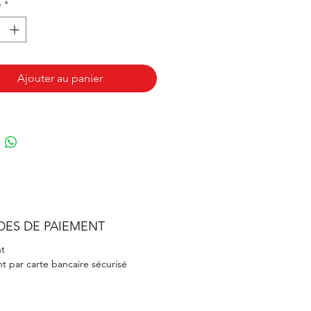
é
*
s.
Ajouter au panier
DES DE PAIEMENT
t
t par carte bancaire sécurisé