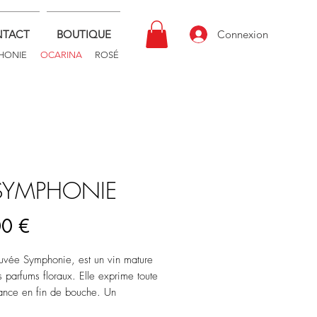
TACT
BOUTIQUE
Connexion
HONIE
OCARINA
ROSÉ
 SYMPHONIE
Prix
00 €
vée Symphonie, est un vin mature
 parfums floraux. Elle exprime toute
ance en fin de bouche. Un
e rond et frais, pour de grandes