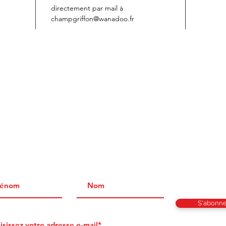
directement par mail à
champgriffon@wanadoo.fr
NEZ-VOUS ET NE MANQUEZ AUCUNES DE NOS OFFR
S'abonne