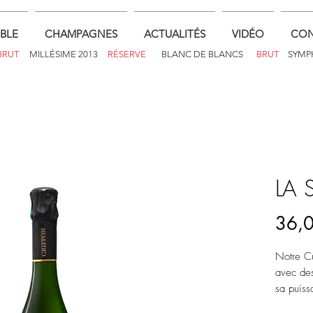
BLE
CHAMPAGNES
ACTUALITÉS
VIDÉO
CON
BRUT
MILLÉSIME 2013
RÉSERVE
BLANC DE BLANCS
BRUT
SYMP
LA
36,
Notre Cu
avec des
sa puiss
Champagn