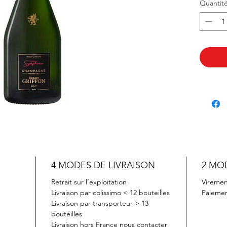
Quantit
occasion
4 MODES DE LIVRAISON
2 MO
Retrait sur l’exploitation
Viremen
Livraison par colissimo < 12 bouteilles
Paiemen
Livraison par transporteur > 13
bouteilles
Livraison hors France nous contacter