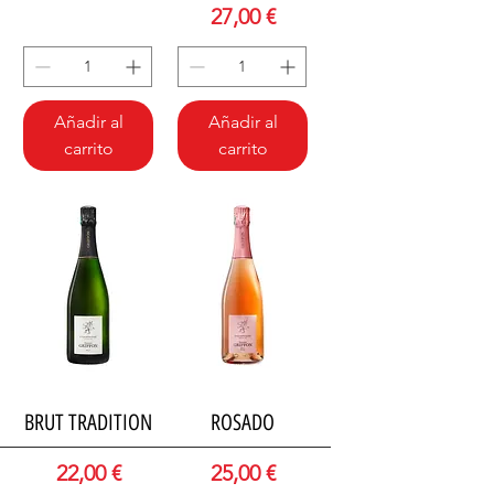
Precio
27,00 €
Añadir al
Añadir al
carrito
carrito
BRUT TRADITION
ROSADO
Precio
Precio
22,00 €
25,00 €