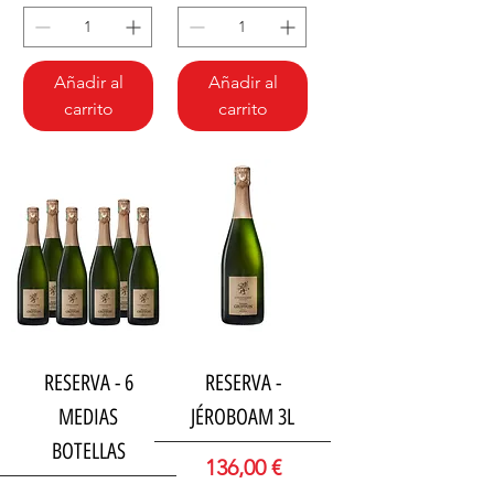
Añadir al
Añadir al
carrito
carrito
3 L
RESERVA - 6
RESERVA -
MEDIAS
JÉROBOAM 3L
BOTELLAS
Precio
136,00 €