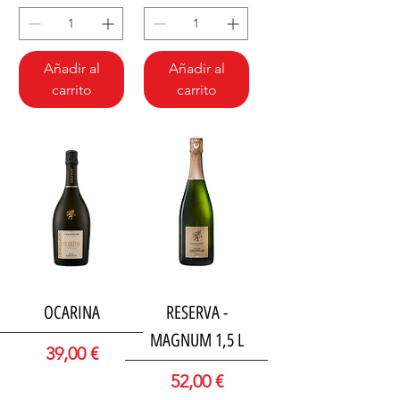
Añadir al
Añadir al
carrito
carrito
1,5 L
OCARINA
RESERVA -
MAGNUM 1,5 L
Precio
39,00 €
Precio
52,00 €