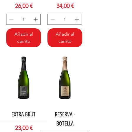
Precio
Precio
26,00 €
34,00 €
Añadir al
Añadir al
carrito
carrito
EXTRA BRUT
RESERVA -
BOTELLA
Precio
23,00 €