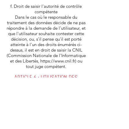
f. Droit de saisir l'autorité de contrôle
compétente
Dans le cas où le responsable du
traitement des données décide de ne pas
répondre à la demande de l'utilisateur, et
que l'utilisateur souhaite contester cette
décision, ou, s'il pense qu'il est porté
atteinte à l'un des droits énumérés ci-
dessus, il est en droit de saisir la CNIL
(Commission Nationale de l'Informatique
et des Libertés,
https://www.cnil.fr
) ou
tout juge compétent.
ARTICLE 6 : UTILISATION DES
FICHIERS "COOKIES"
Le site a éventuellement recours aux
techniques de "cookies".
Un "cookie" est un fichier de petite taille
(moins de 4 ko), stocké par le site sur le
disque dur de l'utilisateur, contenant des
informations relatives aux habitudes de
navigation de l'utilisateur.