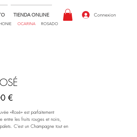
TO
TIENDA ONLINE
Connexion
HONIE
OCARINA
ROSADO
ROSÉ
Precio
00 €
vée «Rosé» est parfaitement
e entre les fruits rouges et noirs,
s palets. C’est un Champagne tout en
dise. Savourez-le accompagné de