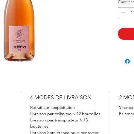
Cantida
desserts
chocolat
4 MODES DE LIVRAISON
2 MO
Retrait sur l’exploitation
Viremen
Livraison par colissimo < 12 bouteilles
Paiemen
Livraison par transporteur > 13
bouteilles
Livraison hors France nous contacter