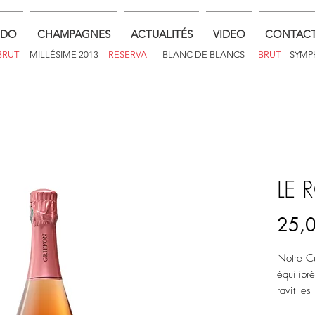
EDO
CHAMPAGNES
ACTUALITÉS
VIDEO
CONTAC
BRUT
MILLÉSIME 2013
RESERVA
BLANC DE BLANCS
BRUT
SYMP
LE 
25,
Notre Cu
équilibré
ravit le
gourman