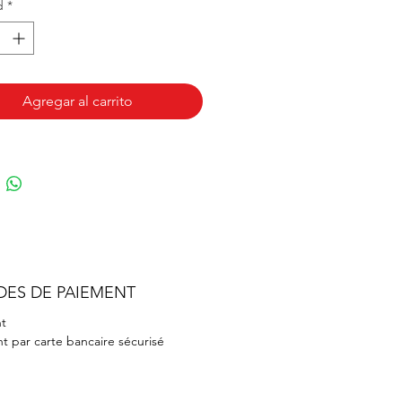
d
*
 à base de fruits rouges ou de
.
Agregar al carrito
DES DE PAIEMENT
t
t par carte bancaire sécurisé