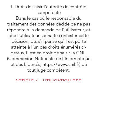
f. Droit de saisir l'autorité de contrôle
compétente
Dans le cas où le responsable du
traitement des données décide de ne pas
répondre à la demande de l'utilisateur, et
que l'utilisateur souhaite contester cette
décision, ou, s'il pense qu'il est porté
atteinte à l'un des droits énumérés ci-
dessus, il est en droit de saisir la CNIL
(Commission Nationale de l'Informatique
et des Libertés,
https://www.cnil.fr
) ou
tout juge compétent.
ARTICLE 6 : UTILISATION DES
FICHIERS "COOKIES"
Le site a éventuellement recours aux
techniques de "cookies".
Un "cookie" est un fichier de petite taille
(moins de 4 ko), stocké par le site sur le
disque dur de l'utilisateur, contenant des
informations relatives aux habitudes de
navigation de l'utilisateur.