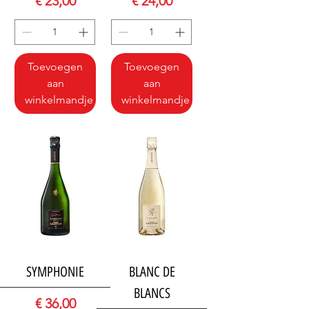
Prijs
Prijs
€ 23,00
€ 24,00
Toevoegen
Toevoegen
aan
aan
winkelmandje
winkelmandje
SYMPHONIE
BLANC DE
BLANCS
Prijs
€ 36,00