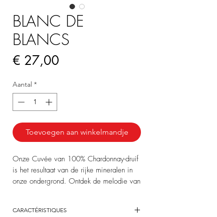
BLANC DE
BLANCS
Prijs
€ 27,00
Aantal
*
Toevoegen aan winkelmandje
Onze Cuvée van 100% Chardonnay-druif
is het resultaat van de rijke mineralen in
onze ondergrond. Ontdek de melodie van
citrusaroma’s, exotisch fruit en witte
bloesems.
CARACTÉRISTIQUES