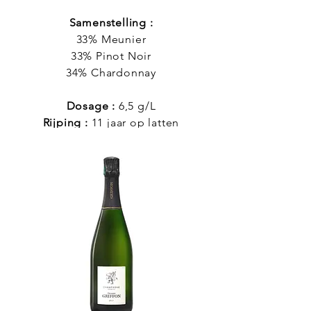
Samenstelling :
33% Meunier
33% Pinot Noir
34% Chardonnay
Dosage :
6,5 g/L
Rijping :
11 jaar op latten
Bewaring :
5 jaar in de kelder