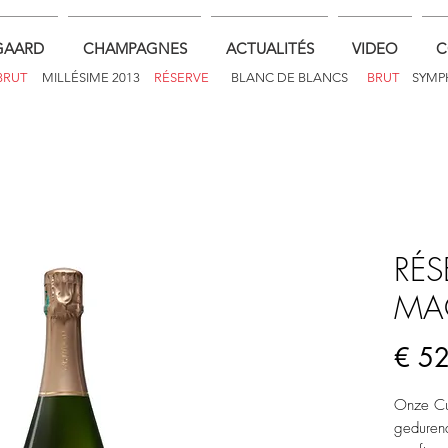
GAARD
CHAMPAGNES
ACTUALITÉS
VIDEO
C
BRUT
MILLÉSIME 2013
RÉSERVE
BLANC DE BLANCS
BRUT
SYMP
RÉS
MA
€ 5
Onze Cuv
gedurend