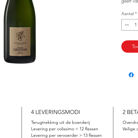
geeft v
en geconf
Aantal
*
Ontdek 
die mooi
Ideaal v
To
4 LEVERINGSMODI
2 BE
Terugtrekking uit de boerderij
Overdr
Levering per colissimo < 12 flessen
Veilige 
Levering per vervoerder > 13 flessen