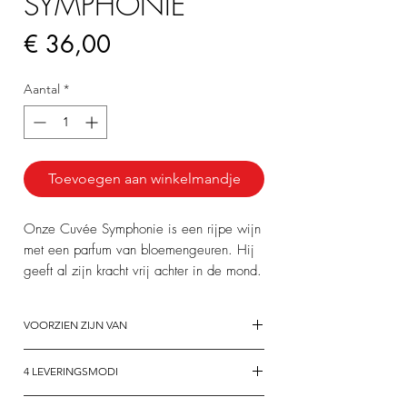
SYMPHONIE
Prijs
€ 36,00
Aantal
*
Toevoegen aan winkelmandje
Onze Cuvée Symphonie is een rijpe wijn
met een parfum van bloemengeuren. Hij
geeft al zijn kracht vrij achter in de mond.
Een ronde en frisse Champagne voor
VOORZIEN ZIJN VAN
grote gelegenheden.
Samenstelling:
4 LEVERINGSMODI
50% Pinot Noir
50% Chardonnay
Terugtrekking uit de boerderij